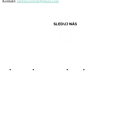
Kontakt:
sdetmisvetom@gmail.com
SLEDUJ NÁS
© Copyright - S deťmi svetom
Mobilná aplikácia
O mne
Kontakt
Domov