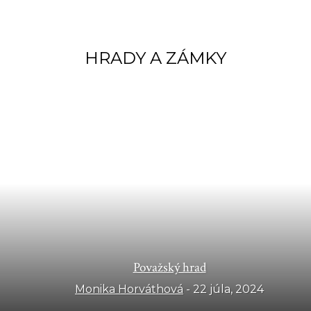
HRADY A ZÁMKY
Považský hrad
Monika Horváthová
-
22 júla, 2024