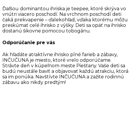
Ďaľšou dominantou ihriska je teepee, ktoré skrýva vo
vnútri viacero poschodí. Na vrchnom poschodí deti
čaká prekvapenie – ďalekohľad, vďaka ktorému môžu
preskúmať celé ihrisko z výšky. Deti sa opäť na ihrisko
dostanú šikovne pomocou tobogánu.
Odporúčanie pre vás
Ak hľadáte atraktívne ihrisko plné farieb a zábavy,
INČUČUNA je miesto, ktoré vrelo odporúčame.
Strávte deň v kúpeľnom meste Piešťany. Vaše deti sa
budú neustále baviť a objavovať každú atrakciu, ktorá
sa im ponúka. Navštívte INČUČUNA a zažite rodinnú
zábavu ako nikdy predtým!