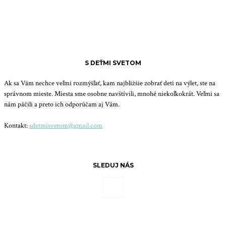
S DEŤMI SVETOM
Ak sa Vám nechce veľmi rozmýšľať, kam najbližšie zobrať deti na výlet, ste na
správnom mieste. Miesta sme osobne navštívili, mnohé niekoľkokrát. Veľmi sa
nám páčili a preto ich odporúčam aj Vám.
Kontakt:
sdetmisvetom@gmail.com
SLEDUJ NÁS
© Copyright - S deťmi svetom