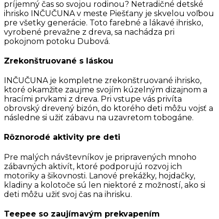
príjemný čas so svojou rodinou? Netradičné detské
ihrisko INČUČUNA v meste Piešťany je skvelou voľbou
pre všetky generácie. Toto farebné a lákavé ihrisko,
vyrobené prevažne z dreva, sa nachádza pri
pokojnom potoku Dubová.
Zrekonštruované s láskou
INČUČUNA je kompletne zrekonštruované ihrisko,
ktoré okamžite zaujme svojím kúzelným dizajnom a
hracími prvkami z dreva. Pri vstupe vás privíta
obrovský drevený bizón, do ktorého deti môžu vojsť a
následne si užiť zábavu na uzavretom tobogáne.
Rôznorodé aktivity pre deti
Pre malých návštevníkov je pripravených mnoho
zábavných aktivít, ktoré podporujú rozvoj ich
motoriky a šikovnosti. Lanové prekážky, hojdačky,
kladiny a kolotoče sú len niektoré z možností, ako si
deti môžu užiť svoj čas na ihrisku.
Teepee so zaujímavým prekvapením