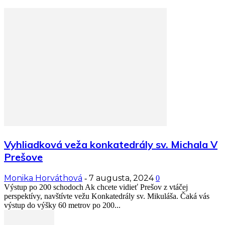
Vyhliadková veža konkatedrály sv. Michala V
Prešove
Monika Horváthová
7 augusta, 2024
-
0
Výstup po 200 schodoch Ak chcete vidieť Prešov z vtáčej
perspektívy, navštívte vežu Konkatedrály sv. Mikuláša. Čaká vás
výstup do výšky 60 metrov po 200...