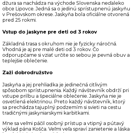
džura sa nachádza na východe Slovenska neďaleko
obce Lipovce. Jedná sa o jedinú sprístupnenú jaskyňu
v Prešovskom okrese. Jaskyňa bola oficiálne otvorená
pred 25 rokmi.
Vstup do jaskyne pre deti od 3 rokov
Základná trasa s okruhom nie je fyzicky náročná.
Vhodná je aj pre malé deti od 3 rokov. Čo
odporupčame si vziať určite so sebou je pevná obuv a
teplejšie oblečenie.
Zaži dobrodružstvo
Jaskyňa a jej prehliadka je jedinečná citlivým
spôsobom sprístupnenia. Každý návštevník obdrží pri
vstupe prilbu a špeciálne oblečenie. Jaskyňa nie je
osvetlená elektrinou. Preto každý návštevník, ktorý
sa prechádza tajuplný podzemím si svieti na cestu
tradičnými jaskyniarskymi karbitkami.
Mne sa veľmi páčil osobný prístup a vtipný a pútavý
výklad pána Košča. Veľmi veľa spraví zanietenie a láska