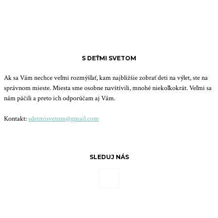
S DEŤMI SVETOM
Ak sa Vám nechce veľmi rozmýšľať, kam najbližšie zobrať deti na výlet, ste na
správnom mieste. Miesta sme osobne navštívili, mnohé niekoľkokrát. Veľmi sa
nám páčili a preto ich odporúčam aj Vám.
Kontakt:
sdetmisvetom@gmail.com
SLEDUJ NÁS
© Copyright - S deťmi svetom